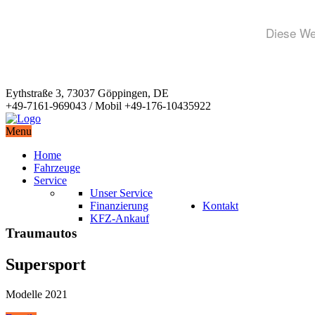
Diese Web
Eythstraße 3, 73037 Göppingen, DE
+49-7161-969043 / Mobil +49-176-10435922
Menu
Home
Fahrzeuge
Service
Unser Service
Finanzierung
Kontakt
KFZ-Ankauf
Traumautos
Supersport
Modelle 2021